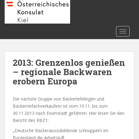
S
k
i
p
t
TOGGLE
o
m
a
2013: Grenzenlos genießen
i
n
– regionale Backwaren
c
erobern Europa
o
n
t
Die nächste Gruppe von Bäckerlehrlingen und
e
Bäckerreifachverkäufern ist vom 10.11. bis zum
n
30.11.2013 nach Eisenstadt gefahren. Hier lesen Sie den
t
Bericht des RBZ1:
„Deutsche Bäckerauszubildende schnuppern im
Burgenland die Arbeitsluft.