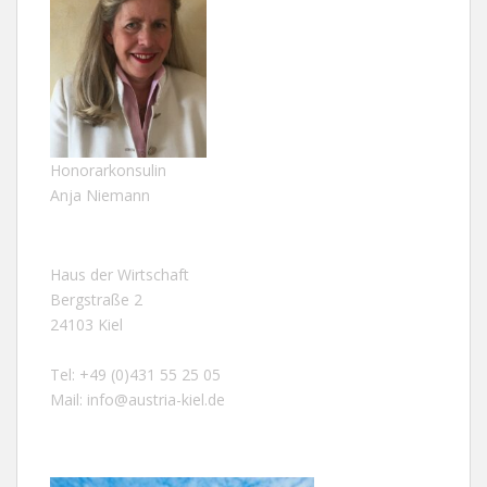
Honorarkonsulin
Anja Niemann
Haus der Wirtschaft
Bergstraße 2
24103 Kiel
Tel: +49 (0)431 55 25 05
Mail:
info@austria-kiel.de