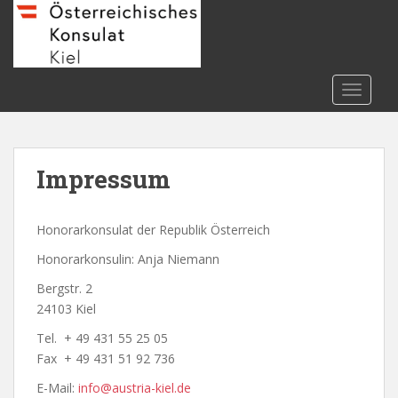
S
k
i
p
t
TOGGLE
o
m
a
Impressum
i
n
c
Honorarkonsulat der Republik Österreich
o
n
Honorarkonsulin: Anja Niemann
t
Bergstr. 2
e
24103 Kiel
n
t
Tel. + 49 431 55 25 05
Fax + 49 431 51 92 736
E-Mail:
info@austria-kiel.de