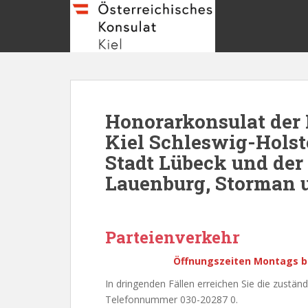
S
k
i
p
t
o
m
Honorarkonsulat der 
a
i
Kiel Schleswig-Hols
n
Stadt Lübeck und de
c
Lauenburg, Storman 
o
n
t
e
Parteienverkehr
n
t
Öffnungszeiten Montags bi
In dringenden Fällen erreichen Sie die zuständ
Telefonnummer 030-20287 0.